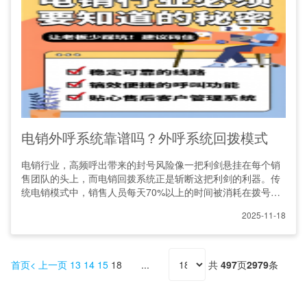
电销外呼系统靠谱吗？外呼系统回拨模式
电销行业，高频呼出带来的封号风险像一把利剑悬挂在每个销
售团队的头上，而电销回拨系统正是斩断这把利剑的利器。传
统电销模式中，销售人员每天70%以上的时间被消耗在拨号等
待
2025-11-18
首页
上一页
13
14
15
18
共
497
页
2979
条