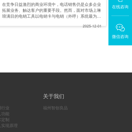
在竞争日益激烈的商业环境中，电话销售仍是众多企业
在线咨询
拓展业务、触达客户的重要手段。然而，面对市场上琳
琅满目的电销工具以电销卡与电销（外呼）系统最为典
型，许多管理者陷入
2025-12-01
微信咨询
关于我们
用行业
福州智创良品
人功能
术定制
人实现原理