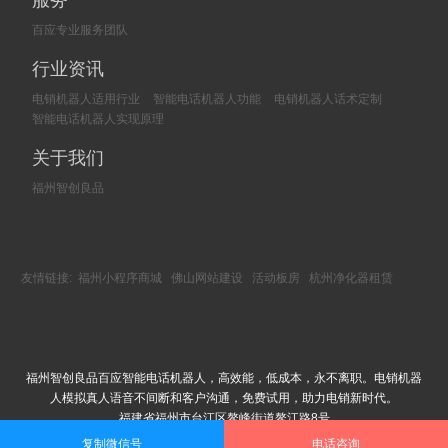
服务
百应专业服务团队
行业资讯
电销机器人适用行业
智能电话机器人功能
电销机器人话术定制
智能电话机器人实现原理
关于我们
福州智创良品
友情链接:
福州小程序商城
佛山网站建设
活动板房
杭州净化器租赁
福州智创良品百应智能电话机器人，高效能，低成本，永不离职。电销机器
人模拟真人语音不间断和客户沟通，免费试用，助力电销新时代。
福建省福州市台江区鳌峰街道鳌江路8号
Copyright © 2002-2018 福州智创良品科技有限公司 版权所有
复制微信号
电话咨询