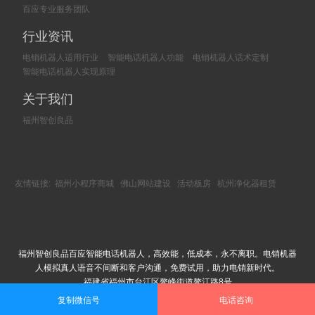
百应专业服务团队
行业资讯
电销机器人适用行业
智能电话机器人功能
电销机器人话术定制
智能电话机器人实现原理
关于我们
福州智创良品
友情链接:
福州小程序商城
佛山网站建设
活动板房
杭州净化器租赁
福州智创良品百应智能电话机器人，高效能，低成本，永不离职。电销机器
人模拟真人语音不间断和客户沟通，免费试用，助力电销新时代。
福建省福州市台江区鳌峰街道鳌江路8号
Copyright © 2002-2018 福州智创良品科技有限公司 版权所有
复制微信号
电话咨询
闽ICP备18013245号