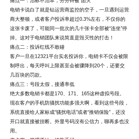
痛点一：治标不治本，分分钟被“团灭”
电销卡说白了就是钻运营商监控的空子，一旦遇到运营
商大整顿，或者客户投诉率超过0.3%左右，不仅你的
这张卡废了，可能同一批次的几十张卡全部被“连坐”停
掉。这对于电销团队来说简直是毁灭性的打击！
痛点二：投诉红线不敢碰
客户一旦在12321平台实名投诉你，电销卡不仅会被限
制呼出，每天呼叫上限甚至会被骤降到20个，还要交
几百块的罚款。
痛点三：号段太假，接通率低
绝大多数电销卡都是170、171、165这种虚拟号段。
现在客户的手机防骚扰功能多强大啊，看到这些号段，
系统直接给人家标成“骚扰电话”或者“推销保险”，还没
开口就直接被挂断。外显号码没有公信力，聊再多也没
用。