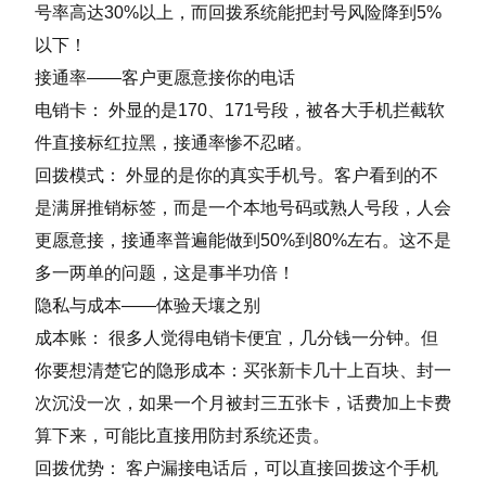
号率高达30%以上，而回拨系统能把封号风险降到5%
以下！
接通率——客户更愿意接你的电话
电销卡： 外显的是170、171号段，被各大手机拦截软
件直接标红拉黑，接通率惨不忍睹。
回拨模式： 外显的是你的真实手机号。客户看到的不
是满屏推销标签，而是一个本地号码或熟人号段，人会
更愿意接，接通率普遍能做到50%到80%左右。这不是
多一两单的问题，这是事半功倍！
隐私与成本——体验天壤之别
成本账： 很多人觉得电销卡便宜，几分钱一分钟。但
你要想清楚它的隐形成本：买张新卡几十上百块、封一
次沉没一次，如果一个月被封三五张卡，话费加上卡费
算下来，可能比直接用防封系统还贵。
回拨优势： 客户漏接电话后，可以直接回拨这个手机