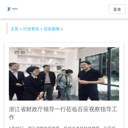
菜单
主页
>
行业资讯
>
百应新闻
>
浙江省财政厅领导一行莅临百应视察指导工
作