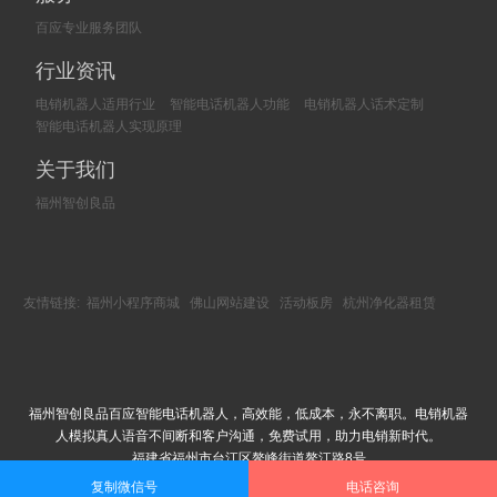
百应专业服务团队
行业资讯
电销机器人适用行业
智能电话机器人功能
电销机器人话术定制
智能电话机器人实现原理
关于我们
福州智创良品
友情链接:
福州小程序商城
佛山网站建设
活动板房
杭州净化器租赁
福州智创良品百应智能电话机器人，高效能，低成本，永不离职。电销机器
人模拟真人语音不间断和客户沟通，免费试用，助力电销新时代。
福建省福州市台江区鳌峰街道鳌江路8号
Copyright © 2002-2018 福州智创良品科技有限公司 版权所有
复制微信号
电话咨询