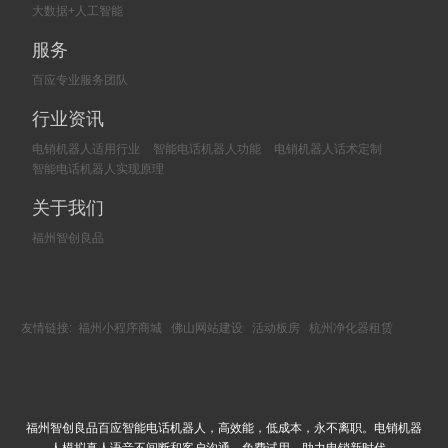
大数据+人工智能
服务
百应专业服务团队
行业资讯
电销机器人适用行业
智能电话机器人功能
电销机器人话术定制
智能电话机器人实现原理
关于我们
福州智创良品
友情链接:
福州小程序商城
佛山网站建设
活动板房
杭州净化器租赁
福州智创良品百应智能电话机器人，高效能，低成本，永不离职。电销机器
人模拟真人语音不间断和客户沟通，免费试用，助力电销新时代。