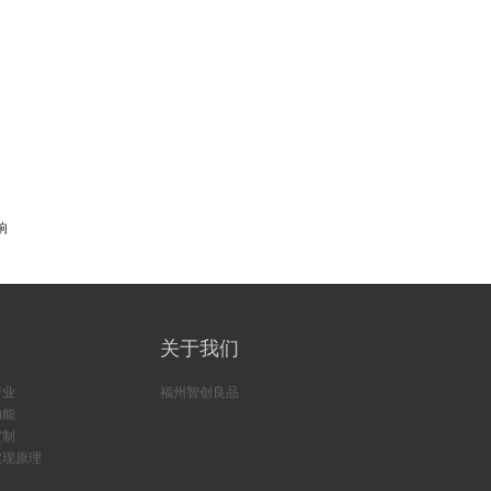
；
响
关于我们
行业
福州智创良品
功能
定制
实现原理