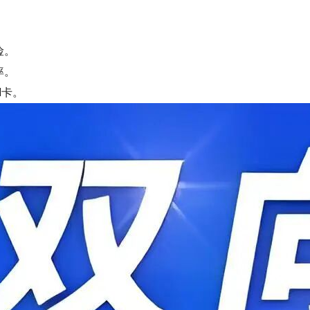
险。
率。
M卡。