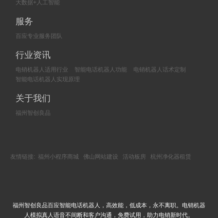
大数据+人工智能
服务
百应专业服务团队
行业资讯
电销机器人适用行业
智能电话机器人功能
电销机器人话术定制
智能电话机器人实现原理
关于我们
福州智创良品
友情链接:
福州小程序商城
佛山网站建设
活动板房
杭州净化器租赁
福州智创良品百应智能电话机器人，高效能，低成本，永不离职。电销机器
人模拟真人语音不间断和客户沟通，免费试用，助力电销新时代。