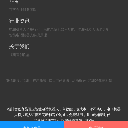
服务
百应专业服务团队
行业资讯
电销机器人适用行业
智能电话机器人功能
电销机器人话术定制
智能电话机器人实现原理
关于我们
福州智创良品
友情链接:
福州小程序商城
佛山网站建设
活动板房
杭州净化器租赁
福州智创良品百应智能电话机器人，高效能，低成本，永不离职。电销机器
人模拟真人语音不间断和客户沟通，免费试用，助力电销新时代。
福建省福州市台江区鳌峰街道鳌江路8号
Copyright © 2002-2018 福州智创良品科技有限公司 版权所有