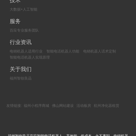
技术
大数据+人工智能
服务
百应专业服务团队
行业资讯
电销机器人适用行业
智能电话机器人功能
电销机器人话术定制
智能电话机器人实现原理
关于我们
福州智创良品
友情链接:
福州小程序商城
佛山网站建设
活动板房
杭州净化器租赁
福州智创良品百应智能电话机器人，高效能，低成本，永不离职。电销机器