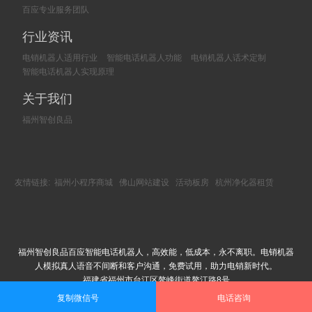
百应专业服务团队
行业资讯
电销机器人适用行业
智能电话机器人功能
电销机器人话术定制
智能电话机器人实现原理
关于我们
福州智创良品
友情链接:
福州小程序商城
佛山网站建设
活动板房
杭州净化器租赁
福州智创良品百应智能电话机器人，高效能，低成本，永不离职。电销机器
人模拟真人语音不间断和客户沟通，免费试用，助力电销新时代。
福建省福州市台江区鳌峰街道鳌江路8号
Copyright © 2002-2018 福州智创良品科技有限公司 版权所有
复制微信号
电话咨询
闽ICP备18013245号