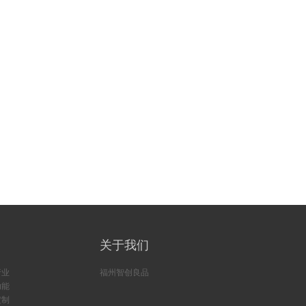
关于我们
行业
福州智创良品
功能
定制