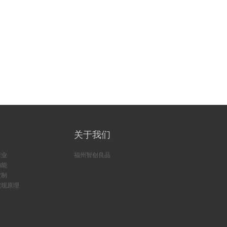
关于我们
行业
福州智创良品
功能
定制
实现原理