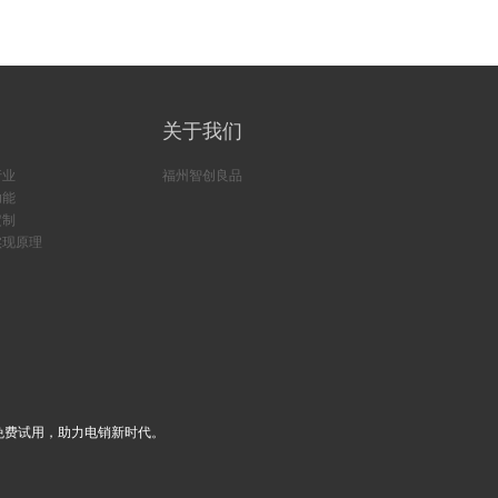
关于我们
行业
福州智创良品
功能
定制
实现原理
免费试用，助力电销新时代。